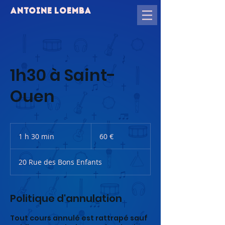
ANTOINE LOEMBA
1h30 à Saint-
Ouen
60
euros
1 h 30 min
1
60 €
3
0
20 Rue des Bons Enfants
m
i
n
Politique d'annulation
Tout cours annulé est rattrapé sauf