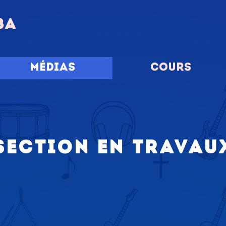
BA
Médias
Cours
 Section en travaux