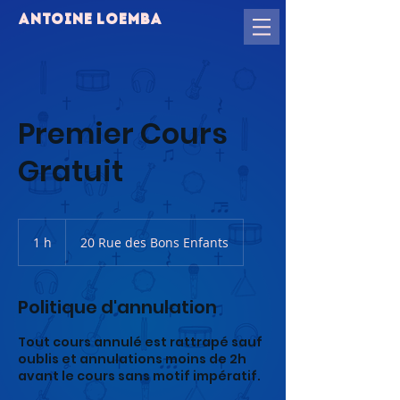
ANTOINE LOEMBA
Premier Cours
Gratuit
1 h
1
20 Rue des Bons Enfants
Politique d'annulation
Tout cours annulé est rattrapé sauf
oublis et annulations moins de 2h
avant le cours sans motif impératif.